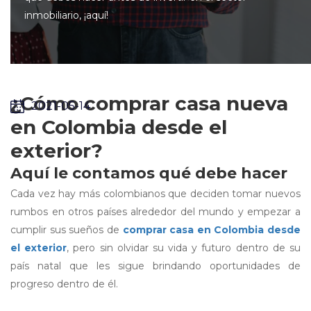
inmobiliario, ¡aquí!
¿Cómo comprar casa nueva
2021-05-14
en Colombia desde el
exterior?
Aquí le contamos qué debe hacer
Cada vez hay más colombianos que deciden tomar nuevos
rumbos en otros países alrededor del mundo y empezar a
cumplir sus sueños de
comprar casa en Colombia desde
el exterior
, pero sin olvidar su vida y futuro dentro de su
país natal que les sigue brindando oportunidades de
progreso dentro de él.