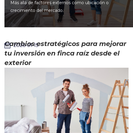
Más allá de factores externos como ubicación o
crecimiento del mercado.
Cambios estratégicos para mejorar
2026-01-15
tu inversión en finca raíz desde el
exterior