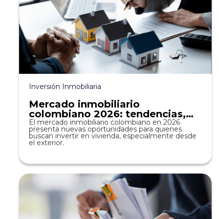
Inversión Inmobiliaria
Mercado inmobiliario
colombiano 2026: tendencias,
precios y oportunidades de
El mercado inmobiliario colombiano en 2026
presenta nuevas oportunidades para quienes
inversión en vivienda
buscan invertir en vivienda, especialmente desde
el exterior.