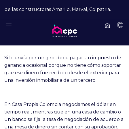
Pasar al contenido principal
Enviado por
admin
el
Vie, 28 Jun 2019 - 17:56
de las constructoras Amarilo, Marval, Colpatria.
Si lo envía por una casa de cambio, el dinero entra al
país como remesa familiar y el apoderado no tiene
cómo soportar en el momento de la declaración de
renta la inversión inmobiliaria.
Si lo envía por un giro, debe pagar un impuesto de
ganancia ocasional porque no tiene cómo soportar
que ese dinero fue recibido desde el exterior para
una inversión inmobiliaria de un tercero.
En Casa Propia Colombia negociamos el dólar en
tiempo real, mientras que en una casa de cambio o
un banco se fija la tasa de negociación de acuerdo a
una mesa de dinero sin contar con su aprobación.