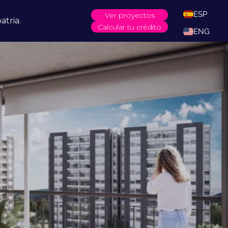
ESP
Ver proyectos
atria.
Calcular tu crédito
ENG