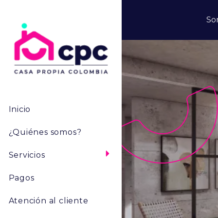
Pasar al contenido principal
So
Menú Principal
Inicio
¿Quiénes somos?
Servicios
Pagos
Atención al cliente