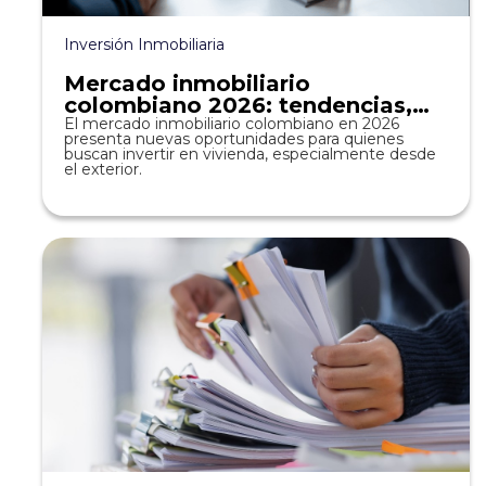
Inversión Inmobiliaria
Mercado inmobiliario
colombiano 2026: tendencias,
precios y oportunidades de
El mercado inmobiliario colombiano en 2026
presenta nuevas oportunidades para quienes
inversión en vivienda
buscan invertir en vivienda, especialmente desde
el exterior.