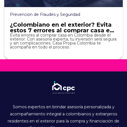
Prevención de Fraudes y Seguridad
¿Colombiano en el exterior? Evita
estos 7 errores al comprar casa en
Colombia
Evita errores al comprar casa en Colombia desde el
exterior. Con asesoría experta, tu inversión será segura
y sin complicaciones. Casa Propia Colombia te
acompaña en todo el proceso.
Somos expertos en brindar asesoría personalizada y
acompañamiento integral a colombianos y extranjeros
residentes en el exterior para la compra y financiación de